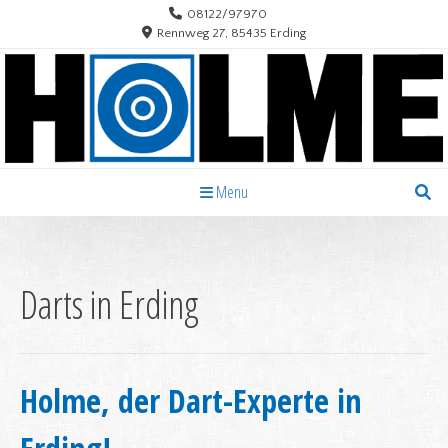
Skip
08122/97970
to
Rennweg 27, 85435 Erding
content
Menu
Darts in Erding
Holme, der Dart-Experte in